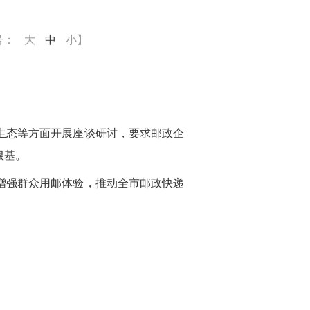
号：
大
中
小
】
。
生态等方面开展座谈研讨，要求邮政企
根基。
增强群众用邮体验，推动全市邮政快递